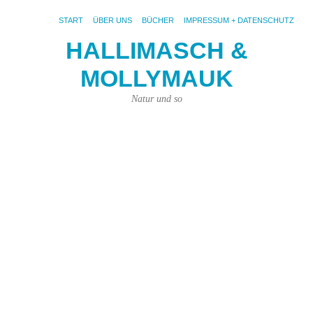
START
ÜBER UNS
BÜCHER
IMPRESSUM + DATENSCHUTZ
HALLIMASCH &
MOLLYMAUK
S
AR
U
Natur und so
W
is
ei
F
Wa
die
ke
ihr
nic
Da
gi