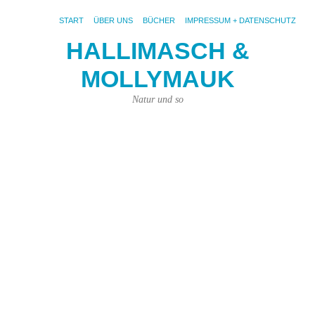
START
ÜBER UNS
BÜCHER
IMPRESSUM + DATENSCHUTZ
HALLIMASCH &
V
MOLLYMAUK
#
19.
Natur und so
Jan
202
von
Kar
Kün
|
1
Ko
Fot
pix
Si