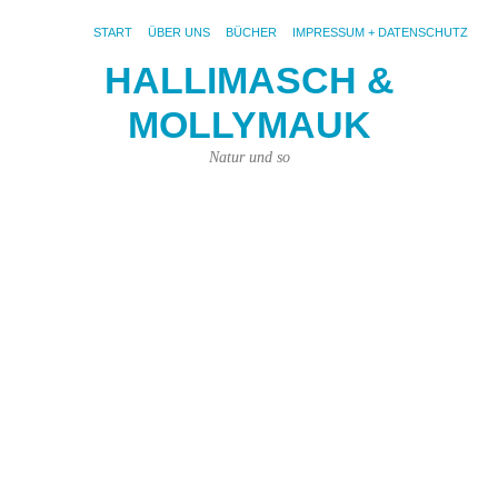
START
ÜBER UNS
BÜCHER
IMPRESSUM + DATENSCHUTZ
HALLIMASCH &
V
MOLLYMAUK
#
26.
Natur und so
Jan
202
von
Joh
Pri
|
Kei
Ko
Fot
pix
Ma