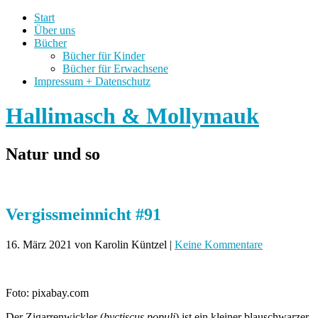
Start
Über uns
Bücher
Bücher für Kinder
Bücher für Erwachsene
Impressum + Datenschutz
Hallimasch & Mollymauk
Natur und so
Vergissmeinnicht #91
16. März 2021
von Karolin Küntzel
|
Keine Kommentare
Foto: pixabay.com
Der Zigarrenwickler (
byctiscus populi
) ist ein kleiner blauschwarzer