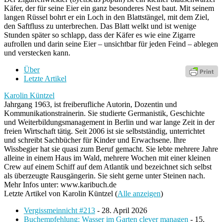
Käfer, der für seine Eier ein ganz besonderes Nest baut. Mit seinem
langen Rüssel bohrt er ein Loch in den Blattstängel, mit dem Ziel,
den Saftfluss zu unterbrechen. Das Blatt welkt und ist wenige
Stunden später so schlapp, dass der Käfer es wie eine Zigarre
aufrollen und darin seine Eier – unsichtbar für jeden Feind – ablegen
und verstecken kann.
Über
Letzte Artikel
Karolin Küntzel
Jahrgang 1963, ist freiberufliche Autorin, Dozentin und
Kommunikationstrainerin. Sie studierte Germanistik, Geschichte
und Weiterbildungsmanagement in Berlin und war lange Zeit in der
freien Wirtschaft tätig. Seit 2006 ist sie selbstständig, unterrichtet
und schreibt Sachbücher für Kinder und Erwachsene. Ihre
Wissbegier hat sie quasi zum Beruf gemacht. Sie lebte mehrere Jahre
alleine in einem Haus im Wald, mehrere Wochen mit einer kleinen
Crew auf einem Schiff auf dem Atlantik und bezeichnet sich selbst
als überzeugte Rausgängerin. Sie sieht gerne unter Steinen nach.
Mehr Infos unter: www.karibuch.de
Letzte Artikel von Karolin Küntzel
(
Alle anzeigen
)
Vergissmeinnicht #213
- 28. April 2026
Buchempfehlung: Wasser im Garten clever managen
- 15.