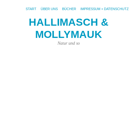
START
ÜBER UNS
BÜCHER
IMPRESSUM + DATENSCHUTZ
HALLIMASCH &
W
MOLLYMAUK
s
“
Natur und so
d
J
29.
Nov
201
von
Joh
Pri
|
4
Ko