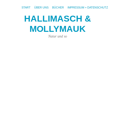
START
ÜBER UNS
BÜCHER
IMPRESSUM + DATENSCHUTZ
HALLIMASCH &
B
MOLLYMAUK
R
2.
Natur und so
Mär
201
von
Joh
Pri
|
Kei
Ko
Fot
pix