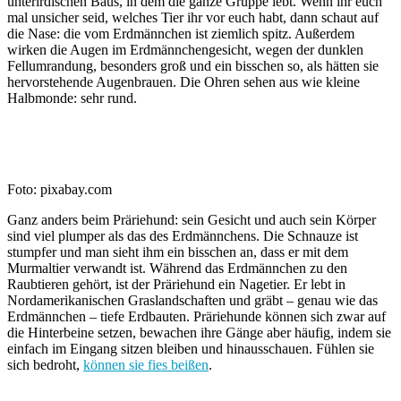
unterirdischen Baus, in dem die ganze Gruppe lebt. Wenn ihr euch
mal unsicher seid, welches Tier ihr vor euch habt, dann schaut auf
die Nase: die vom Erdmännchen ist ziemlich spitz. Außerdem
wirken die Augen im Erdmännchengesicht, wegen der dunklen
Fellumrandung, besonders groß und ein bisschen so, als hätten sie
hervorstehende Augenbrauen. Die Ohren sehen aus wie kleine
Halbmonde: sehr rund.
Foto: pixabay.com
Ganz anders beim Präriehund: sein Gesicht und auch sein Körper
sind viel plumper als das des Erdmännchens. Die Schnauze ist
stumpfer und man sieht ihm ein bisschen an, dass er mit dem
Murmaltier verwandt ist. Während das Erdmännchen zu den
Raubtieren gehört, ist der Präriehund ein Nagetier. Er lebt in
Nordamerikanischen Graslandschaften und gräbt – genau wie das
Erdmännchen – tiefe Erdbauten. Präriehunde können sich zwar auf
die Hinterbeine setzen, bewachen ihre Gänge aber häufig, indem sie
einfach im Eingang sitzen bleiben und hinausschauen. Fühlen sie
sich bedroht,
können sie fies beißen
.