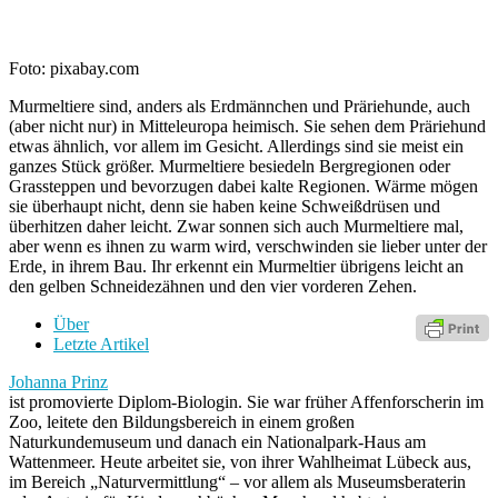
Foto: pixabay.com
Murmeltiere sind, anders als Erdmännchen und Präriehunde, auch
(aber nicht nur) in Mitteleuropa heimisch. Sie sehen dem Präriehund
etwas ähnlich, vor allem im Gesicht. Allerdings sind sie meist ein
ganzes Stück größer. Murmeltiere besiedeln Bergregionen oder
Grassteppen und bevorzugen dabei kalte Regionen. Wärme mögen
sie überhaupt nicht, denn sie haben keine Schweißdrüsen und
überhitzen daher leicht. Zwar sonnen sich auch Murmeltiere mal,
aber wenn es ihnen zu warm wird, verschwinden sie lieber unter der
Erde, in ihrem Bau. Ihr erkennt ein Murmeltier übrigens leicht an
den gelben Schneidezähnen und den vier vorderen Zehen.
Über
Letzte Artikel
Johanna Prinz
ist promovierte Diplom-Biologin. Sie war früher Affenforscherin im
Zoo, leitete den Bildungsbereich in einem großen
Naturkundemuseum und danach ein Nationalpark-Haus am
Wattenmeer. Heute arbeitet sie, von ihrer Wahlheimat Lübeck aus,
im Bereich „Naturvermittlung“ – vor allem als Museumsberaterin