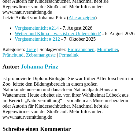
oder Autorin für Kindersachbücher. Manchmal hebt sie
Regenwürmer von der Straße auf. Mehr Infos unter:
www.naturvermittlung.de
Letzte Artikel von Johanna Prinz
(
Alle anzeigen
)
Vergissmeinnicht #214
- 7. August 2026
Wetter und Klima – was ist der Unterschied?
- 6. August 2026
Vergissmeinnicht # 212
- 7. Oktober 2025
Kategorien:
Tiere
| Schlagwörter:
Erdmännchen
,
Murmeltier
,
Präriehund
,
Zebramanguste
|
Permalink
Autor:
Johanna Prinz
ist promovierte Diplom-Biologin. Sie war früher Affenforscherin im
Zoo, leitete den Bildungsbereich in einem großen
Naturkundemuseum und danach ein Nationalpark-Haus am
Wattenmeer. Heute arbeitet sie, von ihrer Wahlheimat Lübeck aus,
im Bereich „Naturvermittlung“ – vor allem als Museumsberaterin
oder Autorin für Kindersachbücher. Manchmal hebt sie
Regenwürmer von der Straße auf. Mehr Infos unter:
www.naturvermittlung.de
Schreibe einen Kommentar