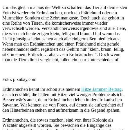
Um das gleich mal aus der Welt zu schaffen: das Tier auf dem ersten
Foto ist weder ein Erdmännchen, noch ein Präriehund oder ein
Murmeltier. Sondern eine Zebramanguste. Doch auch sie gehört in
eine Reihe von Tieren, die komischerweise immer wieder
verwechselt werden. Verständlicherweise: irgendwie sind alle Tiere,
die wir euch heute zeigen klein, fellig und braun. Und wenn das
Licht günstig scheint, sehen auch alle einigermaßen niedlich aus.
Wenn man ein Erdmännchen und einen Präriehund nicht gerade
nebeneinander sieht, registriert das Gehirn nur “klein, braun, fellig,
sitzt in einem Erdloch … aha … ein Erdmännchen”. Doch wenn
man die Tiere direkt vergleicht, fallen ein paar Unterschiede auf.
Foto: pixabay.com
Erdmännchen kennt ihr schon aus meinem
Hitze-Jammer-Beitrag
,
als ich erzählte, die hätten mit Hitze viel weniger Probleme als ich.
Besser wär’s auch, denn Erdmännchen leben in der afrikanischen
Savanne. Wir kennen sie von Fotos, auf denen sie aufgerichtet auf
den Hinterbeinen stehen und aufmerksam in die Gegend spähen.
Erdmännchen, die sowas machen, sind von ihrer Kolonie als
Wächter abgestellt worden. Sie bewachen die Eingänge des