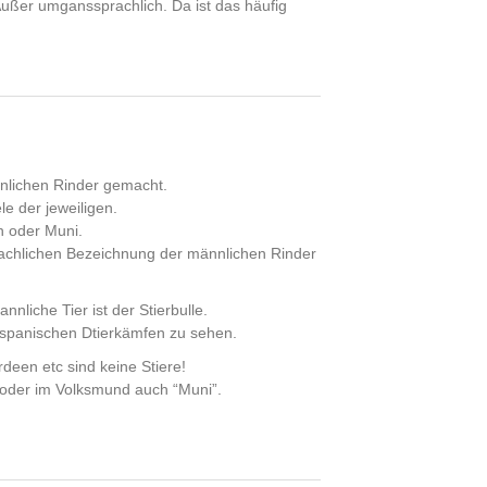
Außer umganssprachlich. Da ist das häufig
nnlichen Rinder gemacht.
e der jeweiligen.
n oder Muni.
r fachlichen Bezeichnung der männlichen Rinder
liche Tier ist der Stierbulle.
n spanischen Dtierkämfen zu sehen.
deen etc sind keine Stiere!
) oder im Volksmund auch “Muni”.