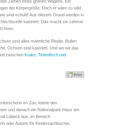
r das Ziehen eines großen Wagens. Ein
 wegen der Körpergröße. Doch er wäre zu wild
mone sind schuld! Aus diesem Grund werden in
chlechtsreife kastriert. Das macht sie zahmer
 Ochsen.
hsen sind alles männliche Rinder. Bullen
iche, Ochsen sind kastriert. Und wo wir das
hied zwischen
Krake, Tintenfisch und
enforscherin im Zoo, leitete den
eum und danach ein Nationalpark-Haus am
imat Lübeck aus, im Bereich
in oder Autorin für Kindersachbücher.