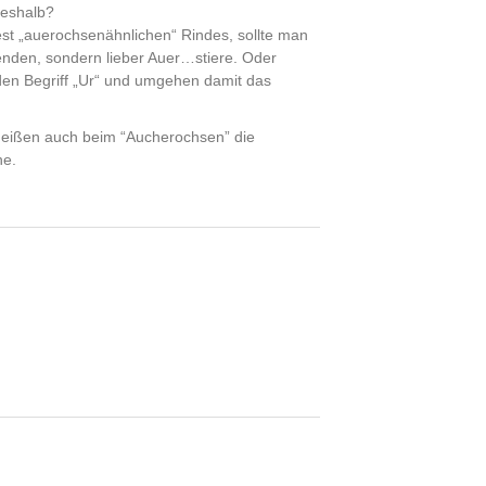
deshalb?
st „auerochsenähnlichen“ Rindes, sollte man
wenden, sondern lieber Auer…stiere. Oder
 den Begriff „Ur“ und umgehen damit das
h heißen auch beim “Aucherochsen” die
he.