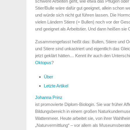
schwere Arbeiten geht, wie etwa das Pflügen ode
Stier/Bulle wäre dafür gut geeignet, allein schon
und würde sich nicht gut führen lassen. Die Hor
vielen Ländern Stiere (= Bullen) noch vor der Ges
und geeignet als Arbeitstier. Und dann heißen sie
Zusammengefasst heißt das: Bullen, Stiere und Oc
und Stiere sind unkastriert und eigentlich das Gle
jetzt geklärt hätten… Kennt ihr auch den Untersc
Oktopus
?
Über
Letzte Artikel
Johanna Prinz
ist promovierte Diplom-Biologin. Sie war früher Aff
Bildungsbereich in einem großen Naturkundemus
Wattenmeer. Heute arbeitet sie, von ihrer Wahlhe
„Naturvermittlung“ – vor allem als Museumsberater