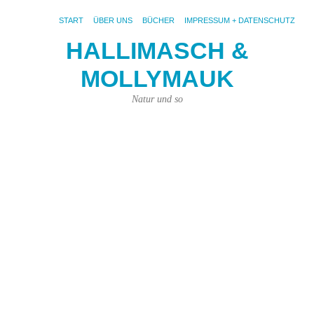
START
ÜBER UNS
BÜCHER
IMPRESSUM + DATENSCHUTZ
HALLIMASCH &
R
MOLLYMAUK
h
D
Natur und so
–
o
10.
Nov
201
von
Joh
Pri
|
Kei
Ko