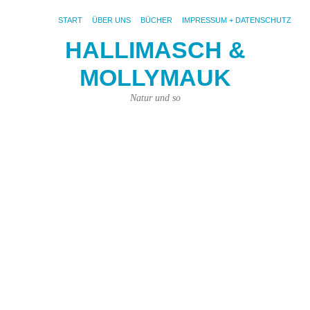
START
ÜBER UNS
BÜCHER
IMPRESSUM + DATENSCHUTZ
HALLIMASCH &
S
MOLLYMAUK
Su
i
Natur und so
G
13.
Juli
201
von
Joh
Pri
|
Kei
Ko
Fot
pix