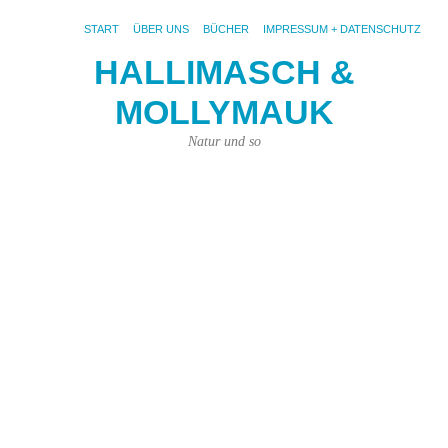
START
ÜBER UNS
BÜCHER
IMPRESSUM + DATENSCHUTZ
HALLIMASCH &
MOLLYMAUK
S
AR
S
Natur und so
Ve
#1
Sc
si
bel
Un
bei
Ma
Sp
un
Ei