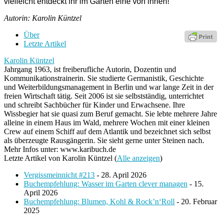
vielleicht entdeckt ihr im Garten eine von ihnen!
Autorin: Karolin Küntzel
Über
Letzte Artikel
Karolin Küntzel
Jahrgang 1963, ist freiberufliche Autorin, Dozentin und
Kommunikationstrainerin. Sie studierte Germanistik, Geschichte
und Weiterbildungsmanagement in Berlin und war lange Zeit in der
freien Wirtschaft tätig. Seit 2006 ist sie selbstständig, unterrichtet
und schreibt Sachbücher für Kinder und Erwachsene. Ihre
Wissbegier hat sie quasi zum Beruf gemacht. Sie lebte mehrere Jahre
alleine in einem Haus im Wald, mehrere Wochen mit einer kleinen
Crew auf einem Schiff auf dem Atlantik und bezeichnet sich selbst
als überzeugte Rausgängerin. Sie sieht gerne unter Steinen nach.
Mehr Infos unter: www.karibuch.de
Letzte Artikel von Karolin Küntzel
(
Alle anzeigen
)
Vergissmeinnicht #213
- 28. April 2026
Buchempfehlung: Wasser im Garten clever managen
- 15.
April 2026
Buchempfehlung: Blumen, Kohl & Rock’n‘Roll
- 20. Februar
2025