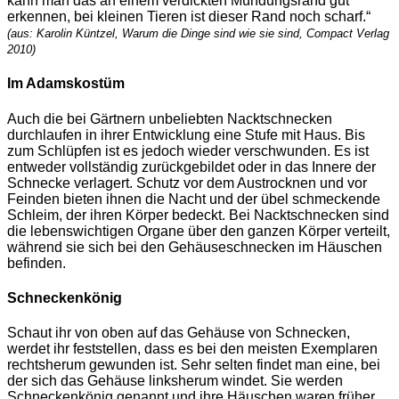
kann man das an einem verdickten Mündungsrand gut
erkennen, bei kleinen Tieren ist dieser Rand noch scharf.“
(aus: Karolin Küntzel, Warum die Dinge sind wie sie sind, Compact Verlag
2010)
Im Adamskostüm
Auch die bei Gärtnern unbeliebten Nacktschnecken
durchlaufen in ihrer Entwicklung eine Stufe mit Haus. Bis
zum Schlüpfen ist es jedoch wieder verschwunden. Es ist
entweder vollständig zurückgebildet oder in das Innere der
Schnecke verlagert. Schutz vor dem Austrocknen und vor
Feinden bieten ihnen die Nacht und der übel schmeckende
Schleim, der ihren Körper bedeckt. Bei Nacktschnecken sind
die lebenswichtigen Organe über den ganzen Körper verteilt,
während sie sich bei den Gehäuseschnecken im Häuschen
befinden.
Schneckenkönig
Schaut ihr von oben auf das Gehäuse von Schnecken,
werdet ihr feststellen, dass es bei den meisten Exemplaren
rechtsherum gewunden ist. Sehr selten findet man eine, bei
der sich das Gehäuse linksherum windet. Sie werden
Schneckenkönig genannt und ihre Häuschen waren früher