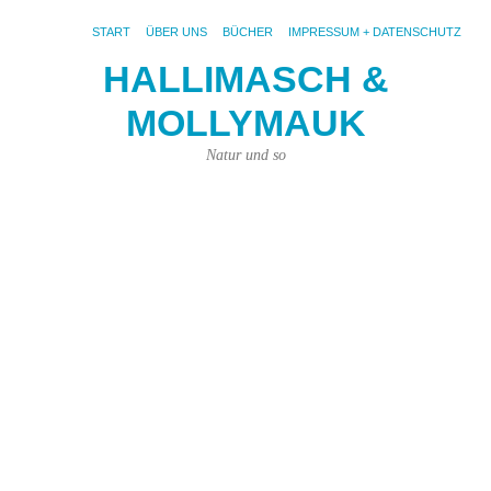
START
ÜBER UNS
BÜCHER
IMPRESSUM + DATENSCHUTZ
HALLIMASCH &
V
MOLLYMAUK
#
21.
Natur und so
Sep
202
von
Kar
Kün
|
Kei
Ko
Fot
pix
et