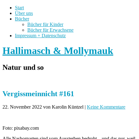
Start
Über uns
Bücher
Bücher für Kinder
Bücher für Erwachsene
Impressum + Datenschutz
Hallimasch & Mollymauk
Natur und so
Vergissmeinnicht #161
22. November 2022
von Karolin Küntzel
|
Keine Kommentare
Foto: pixabay.com
Alle Nashornarten sind vom Aussterben bedroht – und das nur, weil