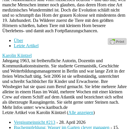
manche Menschen immer noch glauben, dass deren Horn eine Art
medizinisches Wundermittel ist. Doch die Evolution schläft nicht
und so schrumpft das Horn der grauen Kolosse seit mindestens dem
19. Jahrhundert. Da Wilderer zuerst die Tiere mit den größten
Hörnern schießen, haben Tiere mit kleinem Horn bessere
Überlebens- und damit auch Fortpflanzungschancen.
Über
Letzte Artikel
Karolin Küntzel
Jahrgang 1963, ist freiberufliche Autorin, Dozentin und
Kommunikationstrainerin. Sie studierte Germanistik, Geschichte
und Weiterbildungsmanagement in Berlin und war lange Zeit in der
freien Wirtschaft tätig. Seit 2006 ist sie selbstständig, unterrichtet
und schreibt Sachbücher für Kinder und Erwachsene. Ihre
Wissbegier hat sie quasi zum Beruf gemacht. Sie lebte mehrere Jahre
alleine in einem Haus im Wald, mehrere Wochen mit einer kleinen
Crew auf einem Schiff auf dem Atlantik und bezeichnet sich selbst
als überzeugte Rausgängerin. Sie sieht gerne unter Steinen nach.
Mehr Infos unter: www.karibuch.de
Letzte Artikel von Karolin Küntzel
(
Alle anzeigen
)
Vergissmeinnicht #213
- 28. April 2026
Buchempfehlung: Wasser im Garten clever managen
- 15.