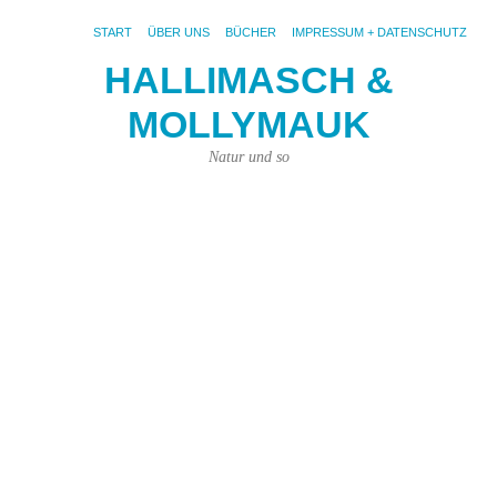
START
ÜBER UNS
BÜCHER
IMPRESSUM + DATENSCHUTZ
HALLIMASCH &
V
MOLLYMAUK
#
6.
Natur und so
Dez
202
von
Kar
Kün
|
2
Ko
Fot
pix
un