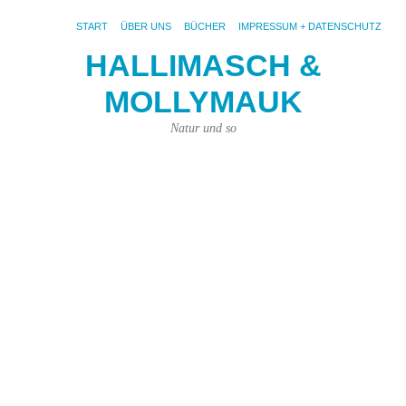
START
ÜBER UNS
BÜCHER
IMPRESSUM + DATENSCHUTZ
HALLIMASCH &
V
MOLLYMAUK
#
30.
Natur und so
Mai
202
von
Kar
Kün
|
Kei
Ko
Fot
pix
häu