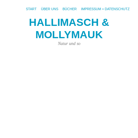
START
ÜBER UNS
BÜCHER
IMPRESSUM + DATENSCHUTZ
HALLIMASCH &
V
MOLLYMAUK
#
19.
Natur und so
Sep
202
von
Joh
Pri
|
Kei
Ko
Fot
pix
so