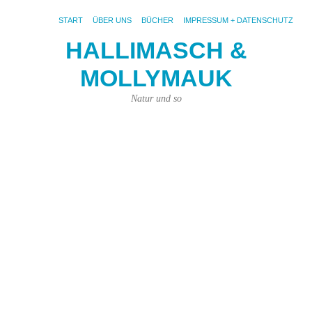
START
ÜBER UNS
BÜCHER
IMPRESSUM + DATENSCHUTZ
HALLIMASCH &
W
MOLLYMAUK
Fe
n
Natur und so
s
k
17.
Okt
201
von
Joh
Pri
|
Kei
Ko