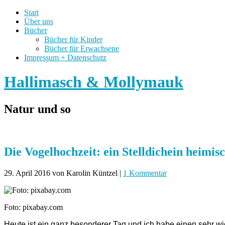
Start
Über uns
Bücher
Bücher für Kinder
Bücher für Erwachsene
Impressum + Datenschutz
Hallimasch & Mollymauk
Natur und so
Die Vogelhochzeit: ein Stelldichein heimis
29. April 2016
von Karolin Küntzel
|
1 Kommentar
Foto: pixabay.com
Heute ist ein ganz besonderer Tag und ich habe einen sehr wi