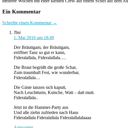
mehrere Wochen mit einer kleinen Crew auf einem Schiff auf dem Atla
Ein Kommentar
Schreibe einen Kommentar →
Tini
1. Mai 2016 um 18:49
Der Bräutigam, der Bräutigam,
eröffnet Tanz so gut er kann,
Fideralallala, Fideralallala….
Die Braut begrüßt die große Schar,
Zum traumhaft Fest, wie wunderbar,
Fideralallala…
Die Gäste tanzen sich kaputt,
Nach Leuchtturm, Kutsche, Watt – datt mutt.
Fideralallala..
Jetzt ist die Hammer-Party aus
Und alle ziehn zufrieden nach Haus
Fideralallala Fideralallala Fideralallalalaaaa
Antworten