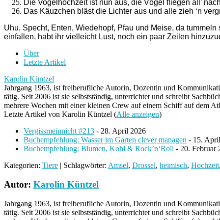
Die Vogelhochzeit ist nun aus, die Vögel fliegen all’ nac
Das Käuzchen bläst die Lichter aus und alle zieh ‘n ver
Uhu, Specht, Enten, Wiedehopf, Pfau und Meise, da tummeln 
einfallen, habt ihr vielleicht Lust, noch ein paar Zeilen hinzuzu
Über
Letzte Artikel
Karolin Küntzel
Jahrgang 1963, ist freiberufliche Autorin, Dozentin und Kommunikatio
tätig. Seit 2006 ist sie selbstständig, unterrichtet und schreibt Sac
mehrere Wochen mit einer kleinen Crew auf einem Schiff auf dem Atla
Letzte Artikel von Karolin Küntzel
(
Alle anzeigen
)
Vergissmeinnicht #213
- 28. April 2026
Buchempfehlung: Wasser im Garten clever managen
- 15. Apri
Buchempfehlung: Blumen, Kohl & Rock’n‘Roll
- 20. Februar
Kategorien:
Tiere
| Schlagwörter:
Amsel
,
Drossel
,
heimisch
,
Hochzeit
Autor:
Karolin Küntzel
Jahrgang 1963, ist freiberufliche Autorin, Dozentin und Kommunikatio
tätig. Seit 2006 ist sie selbstständig, unterrichtet und schreibt Sac