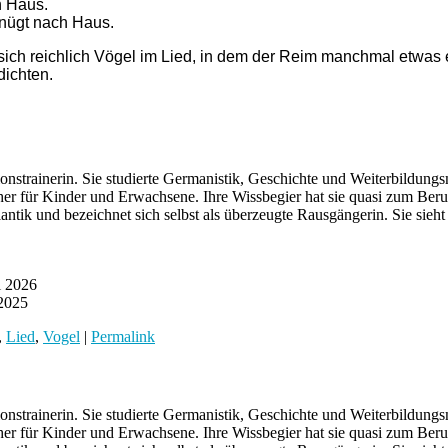
h Haus.
gnügt nach Haus.
sich reichlich Vögel im Lied, in dem der Reim manchmal etwas
dichten.
nstrainerin. Sie studierte Germanistik, Geschichte und Weiterbildungs
hbücher für Kinder und Erwachsene. Ihre Wissbegier hat sie quasi zum Be
ntik und bezeichnet sich selbst als überzeugte Rausgängerin. Sie sieh
l 2026
 2025
,
Lied
,
Vogel
|
Permalink
nstrainerin. Sie studierte Germanistik, Geschichte und Weiterbildungs
hbücher für Kinder und Erwachsene. Ihre Wissbegier hat sie quasi zum Be