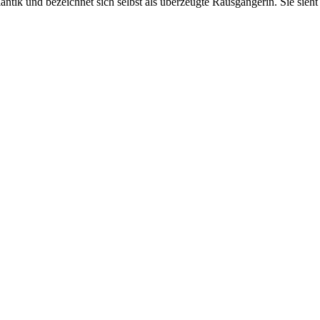
ntik und bezeichnet sich selbst als überzeugte Rausgängerin. Sie sieh