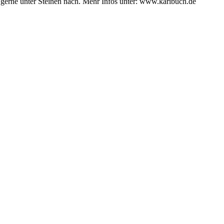
t gerne unter Steinen nach. Mehr Infos unter: www.karibuch.de