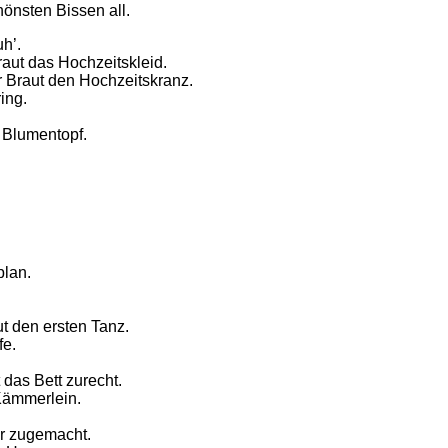
hönsten Bissen all.
h’.
raut das Hochzeitskleid.
 Braut den Hochzeitskranz.
ing.
 Blumentopf.
plan.
t den ersten Tanz.
fe.
 das Bett zurecht.
 Kämmerlein.
er zugemacht.