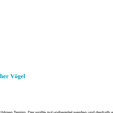
cher Vögel
chtigen Termin. Der wollte gut vorbereitet werden und deshalb 