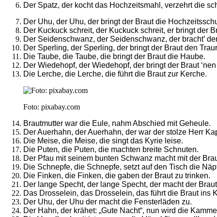
Der Spatz, der kocht das Hochzeitsmahl, verzehrt die sc
Der Uhu, der Uhu, der bringt der Braut die Hochzeitsschu
Der Kuckuck schreit, der Kuckuck schreit, er bringt der B
Der Seidenschwanz, der Seidenschwanz, der bracht’ der
Der Sperling, der Sperling, der bringt der Braut den Traur
Die Taube, die Taube, die bringt der Braut die Haube.
Der Wiedehopf, der Wiedehopf, der bringt der Braut ‘nen
Die Lerche, die Lerche, die führt die Braut zur Kerche.
Foto: pixabay.com
Brautmutter war die Eule, nahm Abschied mit Geheule.
Der Auerhahn, der Auerhahn, der war der stolze Herr Ka
Die Meise, die Meise, die singt das Kyrie leise.
Die Puten, die Puten, die machten breite Schnuten.
Der Pfau mit seinem bunten Schwanz macht mit der Brau
Die Schnepfe, die Schnepfe, setzt auf den Tisch die Näp
Die Finken, die Finken, die gaben der Braut zu trinken.
Der lange Specht, der lange Specht, der macht der Braut
Das Drosselein, das Drosselein, das führt die Braut ins
Der Uhu, der Uhu der macht die Fensterläden zu.
Der Hahn, der krähet: „Gute Nacht“, nun wird die Kamm