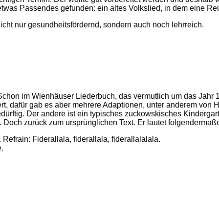
twas Passendes gefunden: ein altes Volkslied, in dem eine Rei
 nicht nur gesundheitsfördernd, sondern auch noch lehrreich.
n. Schon im Wienhäuser Liederbuch, das vermutlich um das Jahr 
ert, dafür gab es aber mehrere Adaptionen, unter anderem von 
rftig. Der andere ist ein typisches zuckowskisches Kindergart
 Doch zurück zum ursprünglichen Text. Er lautet folgendermaß
rain: Fiderallala, fiderallala, fiderallalalala.
.