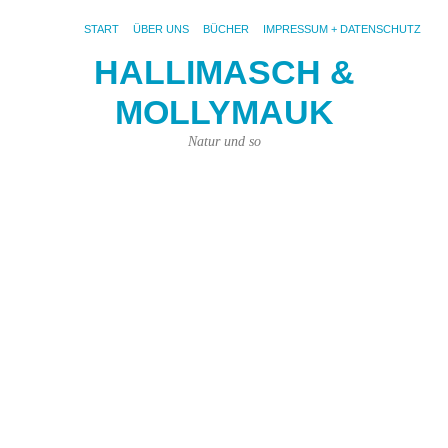
START
ÜBER UNS
BÜCHER
IMPRESSUM + DATENSCHUTZ
HALLIMASCH &
MOLLYMAUK
S
AR
D
Natur und so
Di
Sc
Vö
u
Al
Ke
ihr
die
Sc
Mit
die