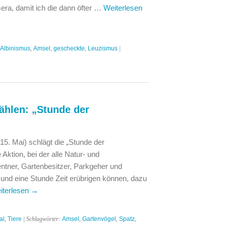
era, damit ich die dann öfter …
Weiterlesen
Albinismus
,
Amsel
,
gescheckte
,
Leuzismus
|
ählen: „Stunde der
5. Mai) schlägt die „Stunde der
 Aktion, bei der alle Natur- und
entner, Gartenbesitzer, Parkgeher und
n und eine Stunde Zeit erübrigen können, dazu
iterlesen
→
al
,
Tiere
| Schlagwörter:
Amsel
,
Gartenvögel
,
Spatz
,