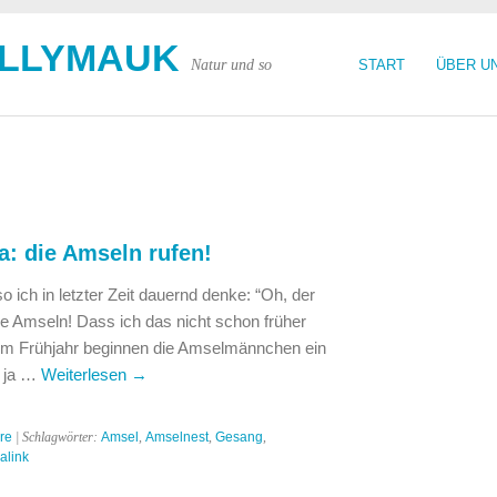
OLLYMAUK
Natur und so
START
ÜBER U
da: die Amseln rufen!
o ich in letzter Zeit dauernd denke: “Oh, der
die Amseln! Dass ich das nicht schon früher
 im Frühjahr beginnen die Amselmännchen ein
t ja …
Weiterlesen
→
re
| Schlagwörter:
Amsel
,
Amselnest
,
Gesang
,
alink