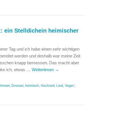
: ein Stelldichein heimischer
erer Tag und ich habe einen sehr wichtigen
rbereitet werden und deshalb war meine Zeit
 bisschen knapp bemessen. Das macht aber
enke ich, etwas …
Weiterlesen
→
Amsel
,
Drossel
,
heimisch
,
Hochzeit
,
Lied
,
Vogel
|