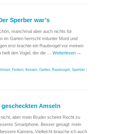
Der Sperber war’s
chön, manchmal aber auch nichts für
n im Garten herrscht mitunter Mord und
agen erst brachte ein Raubvogel vor meinen
 hielt den Vogel, der die …
Weiterlesen
→
Amsel
,
Federn
,
fressen
,
Garten
,
Raubvogel
,
Sperber
|
 gescheckten Amseln
zt nicht, aber mein Bruder scheint Recht zu
esseres Smartphone. Besser gesagt: mein
bessere Kamera. Vielleicht brauche ich auch