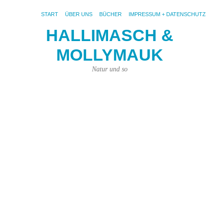
START
ÜBER UNS
BÜCHER
IMPRESSUM + DATENSCHUTZ
HALLIMASCH &
V
MOLLYMAUK
#
12.
Natur und so
Okt
202
von
Joh
Pri
|
1
Ko
Fot
pix
unt