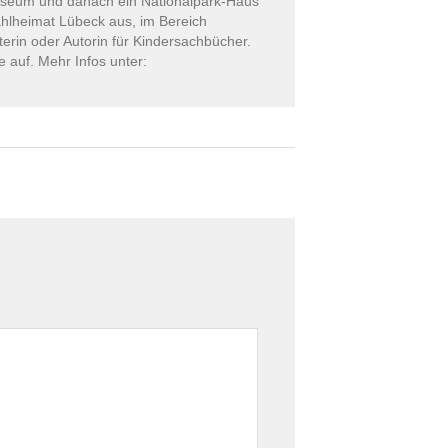
useum und danach ein Nationalpark-Haus
ahlheimat Lübeck aus, im Bereich
erin oder Autorin für Kindersachbücher.
auf. Mehr Infos unter: