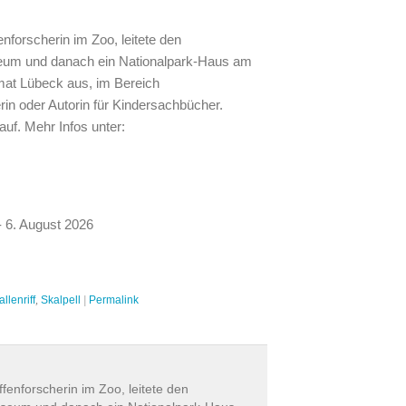
enforscherin im Zoo, leitete den
eum und danach ein Nationalpark-Haus am
imat Lübeck aus, im Bereich
in oder Autorin für Kindersachbücher.
f. Mehr Infos unter:
 6. August 2026
llenriff
,
Skalpell
|
Permalink
ffenforscherin im Zoo, leitete den