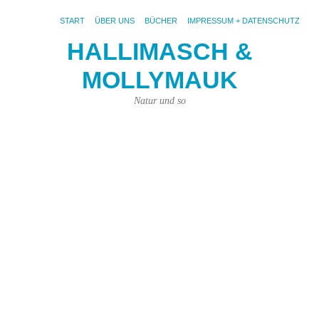
START
ÜBER UNS
BÜCHER
IMPRESSUM + DATENSCHUTZ
HALLIMASCH &
V
MOLLYMAUK
#
29.
Natur und so
Sep
202
von
Joh
Pri
|
Kei
Ko
Fot
pix
sie