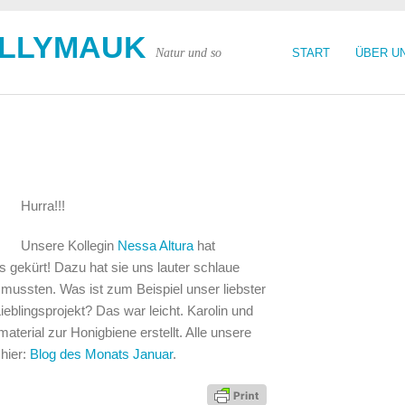
OLLYMAUK
Natur und so
START
ÜBER U
Hurra!!!
Unsere Kollegin
Nessa Altura
hat
gekürt! Dazu hat sie uns lauter schlaue
 mussten. Was ist zum Beispiel unser liebster
eblingsprojekt? Das war leicht. Karolin und
erial zur Honigbiene erstellt. Alle unsere
 hier:
Blog des Monats Januar
.