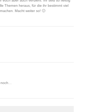
 euch aber auch verdient. Ihr seid so fleißig
e Themen heraus, für die ihr bestimmt viel
hmachen. Macht weiter so! 🙂
r noch…